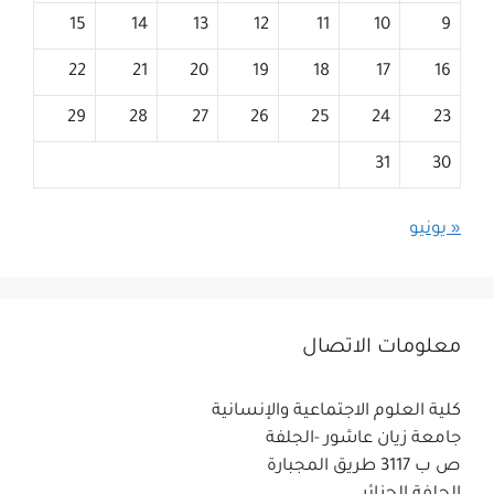
15
14
13
12
11
10
9
22
21
20
19
18
17
16
29
28
27
26
25
24
23
31
30
« يونيو
معلومات الاتصال
كلية العلوم الاجتماعية والإنسانية
جامعة زيان عاشور -الجلفة
ص ب 3117 طريق المجبارة