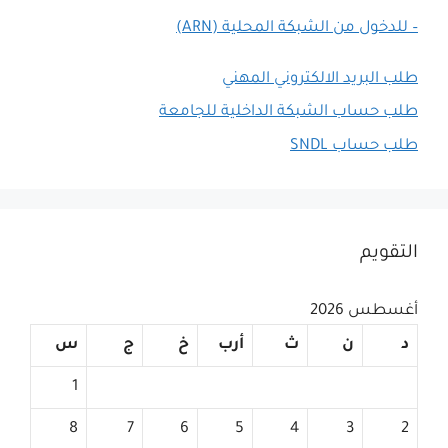
– للدخول من الشبكة المحلية (ARN)
طلب البريد الالكتروني المهني
طلب حساب الشبكة الداخلية للجامعة
طلب حساب SNDL
التقويم
أغسطس 2026
د
ن
ث
أرب
خ
ج
س
1
8
7
6
5
4
3
2