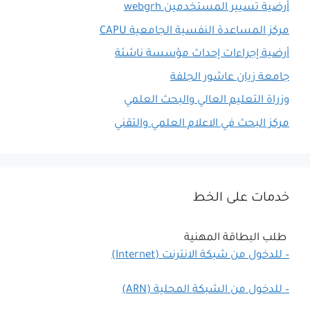
أرضية تسيير المستخدمين webgrh
مركز المساعدة النفسية الجامعية CAPU
أرضية إجراءات إحداث مؤسسة ناشئة
جامعة زيان عاشور الجلفة
وزراة التعليم العالي والبحث العلمي
مركز البحث في الاعلام العلمي والتقني
خدمات على الخط
طلب البطاقة المهنية
– للدخول من شبكة الانترنت (Internet)
– للدخول من الشبكة المحلية (ARN)