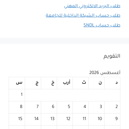
طلب البريد الالكتروني المهني
طلب حساب الشبكة الداخلية للجامعة
طلب حساب SNDL
التقويم
أغسطس 2026
د
ن
ث
أرب
خ
ج
س
1
8
7
6
5
4
3
2
15
14
13
12
11
10
9