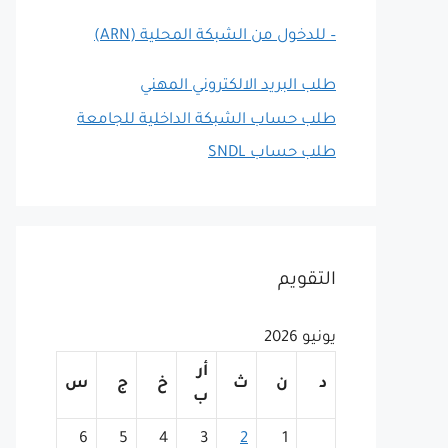
– للدخول من الشبكة المحلية (ARN)
طلب البريد الالكتروني المهني
طلب حساب الشبكة الداخلية للجامعة
طلب حساب SNDL
التقويم
يونيو 2026
أر
د
ن
ث
خ
ج
س
ب
6
5
4
3
2
1