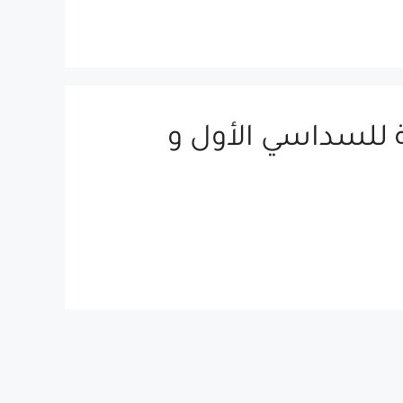
ة للسداسي اﻷول و