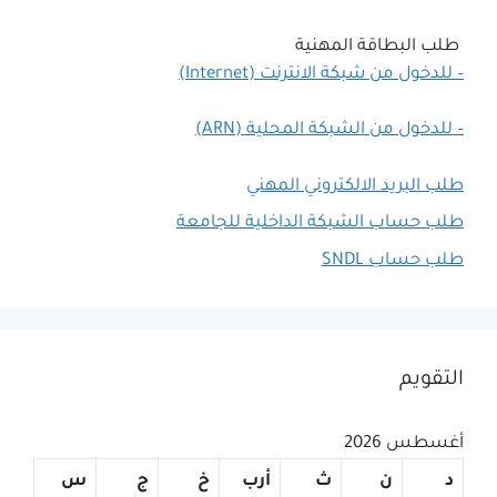
طلب البطاقة المهنية
– للدخول من شبكة الانترنت (Internet)
– للدخول من الشبكة المحلية (ARN)
طلب البريد الالكتروني المهني
طلب حساب الشبكة الداخلية للجامعة
طلب حساب SNDL
التقويم
أغسطس 2026
د
ن
ث
أرب
خ
ج
س