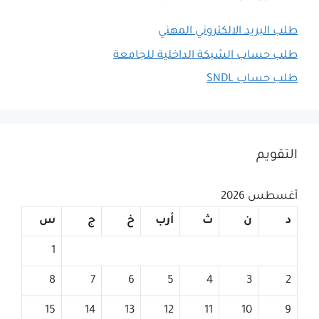
طلب البريد الالكتروني المهني
طلب حساب الشبكة الداخلية للجامعة
طلب حساب SNDL
التقويم
أغسطس 2026
د
ن
ث
أرب
خ
ج
س
1
8
7
6
5
4
3
2
15
14
13
12
11
10
9