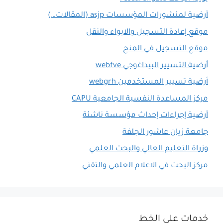
أرضية لمنشورات المؤسسات asjp (المقالات…)
موقع إعادة التسجيل والايواء والنقل
موقع التسجيل في المنح
أرضية التسيير البيداغوجي webfve
أرضية تسيير المستخدمين webgrh
مركز المساعدة النفسية الجامعية CAPU
أرضية إجراءات إحداث مؤسسة ناشئة
جامعة زيان عاشور الجلفة
وزراة التعليم العالي والبحث العلمي
مركز البحث في الاعلام العلمي والتقني
خدمات على الخط