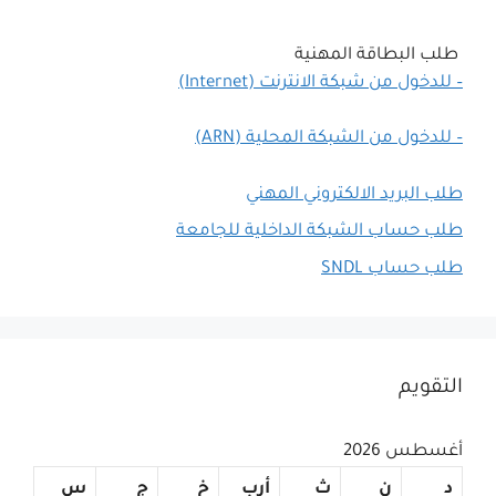
طلب البطاقة المهنية
– للدخول من شبكة الانترنت (Internet)
– للدخول من الشبكة المحلية (ARN)
طلب البريد الالكتروني المهني
طلب حساب الشبكة الداخلية للجامعة
طلب حساب SNDL
التقويم
أغسطس 2026
د
ن
ث
أرب
خ
ج
س