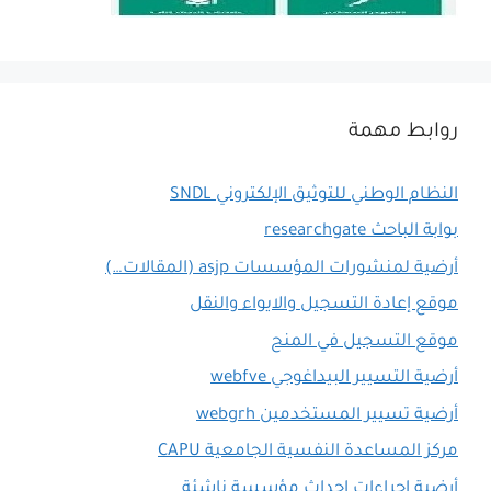
روابط مهمة
النظام الوطني للتوثيق الإلكتروني SNDL
بوابة الباحث researchgate
أرضية لمنشورات المؤسسات asjp (المقالات…)
موقع إعادة التسجيل والايواء والنقل
موقع التسجيل في المنح
أرضية التسيير البيداغوجي webfve
أرضية تسيير المستخدمين webgrh
مركز المساعدة النفسية الجامعية CAPU
أرضية إجراءات إحداث مؤسسة ناشئة