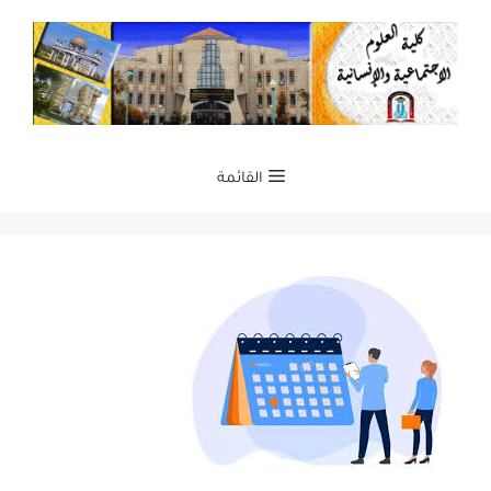
نتقل
لى
لمحتوى
القائمة