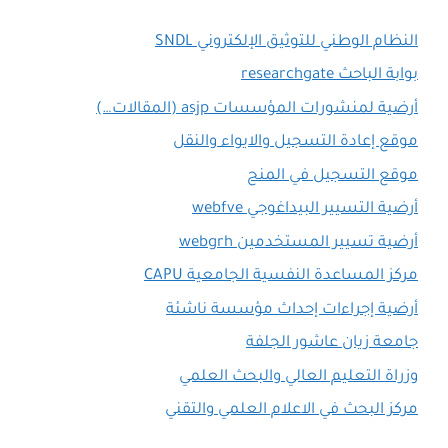
النظام الوطني للتوثيق الإلكتروني SNDL
بوابة الباحث researchgate
أرضية لمنشورات المؤسسات asjp (المقالات…)
موقع إعادة التسجيل والايواء والنقل
موقع التسجيل في المنح
أرضية التسيير البيداغوجي webfve
أرضية تسيير المستخدمين webgrh
مركز المساعدة النفسية الجامعية CAPU
أرضية إجراءات إحداث مؤسسة ناشئة
جامعة زيان عاشور الجلفة
وزراة التعليم العالي والبحث العلمي
مركز البحث في الاعلام العلمي والتقني