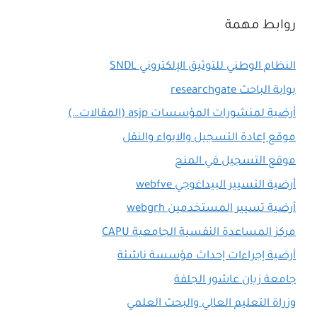
روابط مهمة
النظام الوطني للتوثيق الإلكتروني SNDL
بوابة الباحث researchgate
أرضية لمنشورات المؤسسات asjp (المقالات…)
موقع إعادة التسجيل والايواء والنقل
موقع التسجيل في المنح
أرضية التسيير البيداغوجي webfve
أرضية تسيير المستخدمين webgrh
مركز المساعدة النفسية الجامعية CAPU
أرضية إجراءات إحداث مؤسسة ناشئة
جامعة زيان عاشور الجلفة
وزراة التعليم العالي والبحث العلمي